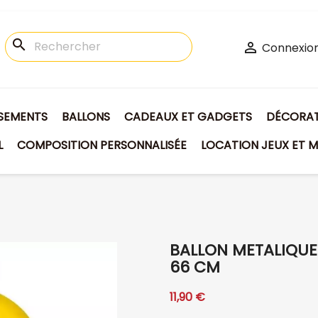
search

Connexio
ISEMENTS
BALLONS
CADEAUX ET GADGETS
DÉCORATI
L
COMPOSITION PERSONNALISÉE
LOCATION JEUX ET M
BALLON METALIQUE
66 CM
11,90 €