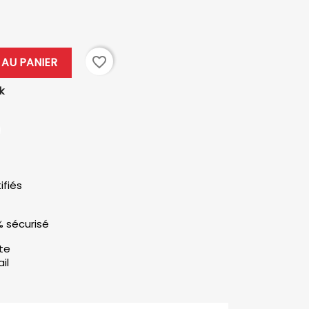
favorite_border
AU PANIER
k
ifiés
% sécurisé
ute
il