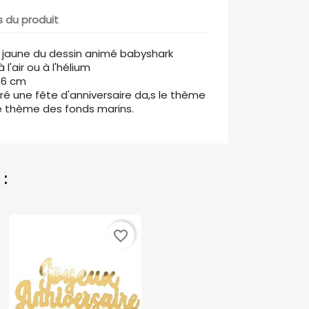
s du produit
n jaune du dessin animé babyshark
 l'air ou à l'hélium
 66 cm
oré une fête d'anniversaire da,s le thème
e thème des fonds marins.
:
favorite_border