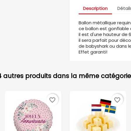
Description
Détail
Ballon métallique requi
ce ballon est gonflable à
il est d'une hauteur de
il sera parfait pour déc
de babyshark ou dans l
Effet garanti!
4 autres produits dans la même catégorie 
favorite_border
favorite_border