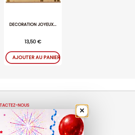
DECORATION JOYEUX...
13,50 €
AJOUTER AU PANIER
TACTEZ-NOUS
×
33 (0)4 50 40 81 00
ontact@ladrolerie.fr