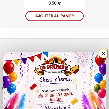
8,50 €
AJOUTER AU PANIER
×
NOS PRODUITS

LÉGAL

+33 (0)4 50 40 81 00
contact@ladrolerie.fr
38 Rue de la Maladière
Z.A de la maladiere 01210 Ornex