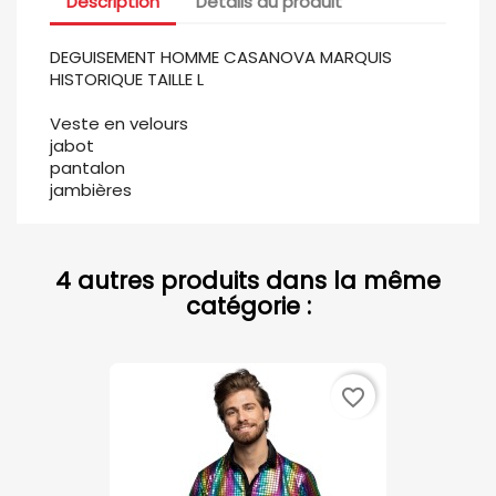
Description
Détails du produit
DEGUISEMENT HOMME CASANOVA MARQUIS
HISTORIQUE TAILLE L
Veste en velours
jabot
pantalon
jambières
4 autres produits dans la même
catégorie :
favorite_border