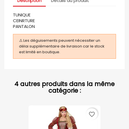
Description
Détails du produit
TUNIQUE
CEINRTURE
PANTALON
⚠️ Les déguisements peuvent nécessiter un
délai supplémentaire de livraison car le stock
est limité en boutique.
4 autres produits dans la même
catégorie :
favorite_border