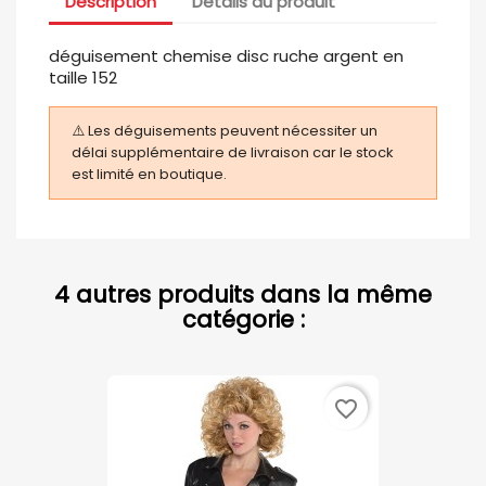
Description
Détails du produit
déguisement chemise disc ruche argent en
taille 152
⚠️ Les déguisements peuvent nécessiter un
délai supplémentaire de livraison car le stock
est limité en boutique.
4 autres produits dans la même
catégorie :
favorite_border