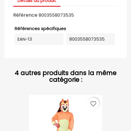
Détails du produit
Référence
8003558073535
Références spécifiques
EAN-13
8003558073535
4 autres produits dans la même
catégorie :
favorite_border