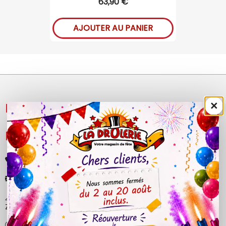
63,90 €
AJOUTER AU PANIER
×
NOS PRODUITS

LÉGAL

+33 (0)4 50 40 81 00
contact@ladrolerie.fr
38 Rue de la Maladière
Z.A de la maladiere 01210 Ornex
Ma-Ve : 9h30 - 12h30 | 14h30 - 19h00