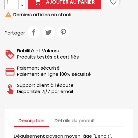

favorite_border
AJOUTER AU PANIER

Derniers articles en stock
Partager
Fiabilité et Valeurs
Produits testés et certifiés
Paiement sécurisé
Paiement en ligne 100% sécurisé
Support client à l’écoute
Disponible 7j/7 par email
Description
Détails du produit
Déguisement payson moyen-âge "Benoit",