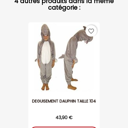
4 autres produits dans la même
catégorie :
favorite_border
DEGUISEMENT DAUPHIN TAILLE 104
43,90 €