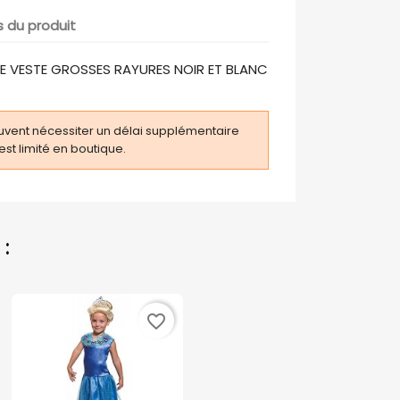
s du produit
E VESTE GROSSES RAYURES NOIR ET BLANC
uvent nécessiter un délai supplémentaire
 est limité en boutique.
:
favorite_border