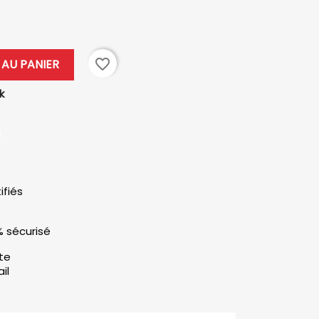
favorite_border
AU PANIER
k
ifiés
% sécurisé
ute
il