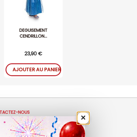
DEGUISEMENT
CENDRILLON...
23,90 €
AJOUTER AU PANIER
TACTEZ-NOUS
×
33 (0)4 50 40 81 00
ontact@ladrolerie.fr