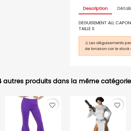
Description
Détail
DEGUISEMENT ALL CAPON
TAILLE S
⚠️ Les déguisements pe
de livraison car le stock
4 autres produits dans la même catégorie 
favorite_border
favorite_border