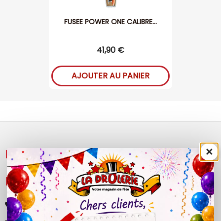
FUSEE POWER ONE CALIBRE...
41,90 €
AJOUTER AU PANIER
×
NOS PRODUITS

LÉGAL

+33 (0)4 50 40 81 00