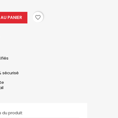
favorite_border
AU PANIER
ifiés
% sécurisé
ute
il
s du produit