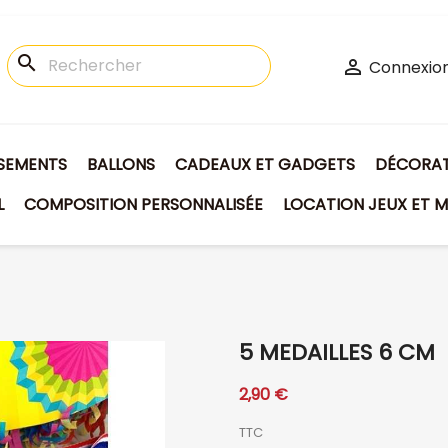
search

Connexio
ISEMENTS
BALLONS
CADEAUX ET GADGETS
DÉCORATI
L
COMPOSITION PERSONNALISÉE
LOCATION JEUX ET M
5 MEDAILLES 6 CM
2,90 €
TTC