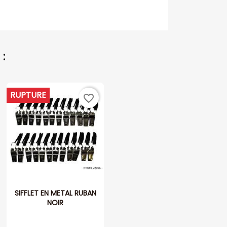
:
RUPTURE
favorite_border
SIFFLET EN METAL RUBAN
NOIR