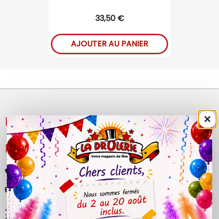
33,50 €
AJOUTER AU PANIER
×
NOS PRODUITS

LÉGAL

+33 (0)4 50 40 81 00
contact@ladrolerie.fr
38 Rue de la Maladière
Z.A de la maladiere 01210 Ornex