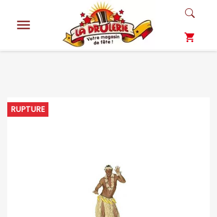

shopping_cart
RUPTURE