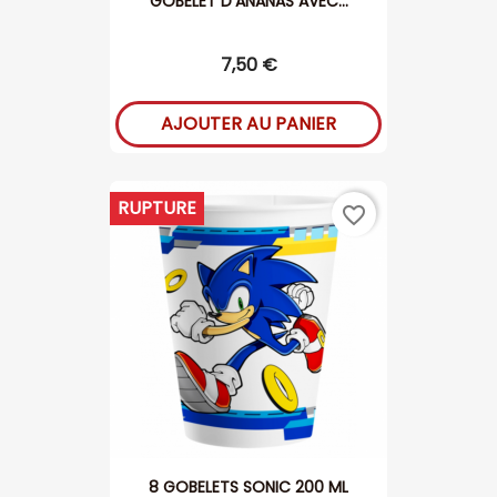
GOBELET D'ANANAS AVEC...
7,50 €
AJOUTER AU PANIER
RUPTURE
favorite_border
8 GOBELETS SONIC 200 ML