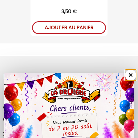
3,50 €
AJOUTER AU PANIER
×
NOS PRODUITS

LÉGAL

+33 (0)4 50 40 81 00
contact@ladrolerie.fr
38 Rue de la Maladière
Z.A de la maladiere 01210 Ornex