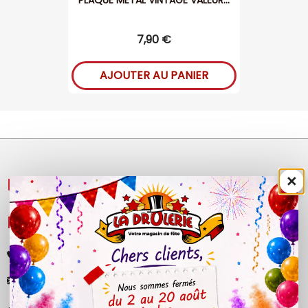
PLAQUE METAL VINTAGE VALEUR...
7,90 €
AJOUTER AU PANIER
×
NOS PRODUITS

LÉGAL

+33 (0)4 50 40 81 00
contact@ladrolerie.fr
38 Rue de la Maladière