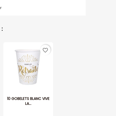
r
:
favorite_border
10 GOBELETS BLANC VIVE
LA...