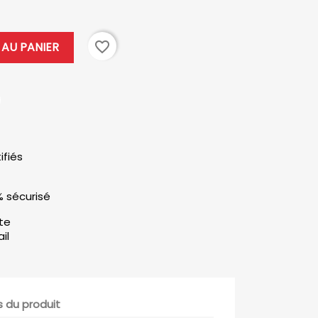
favorite_border
AU PANIER
ifiés
% sécurisé
ute
il
s du produit