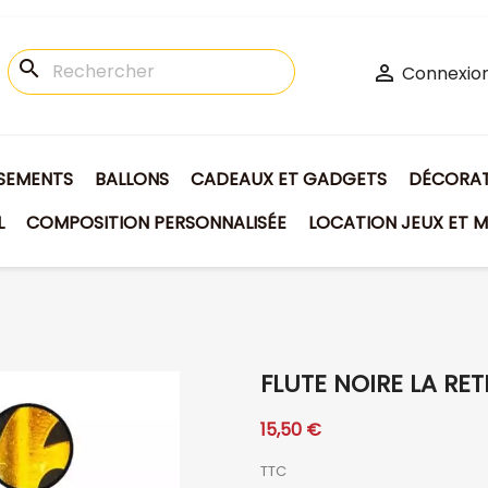
search

Connexio
ISEMENTS
BALLONS
CADEAUX ET GADGETS
DÉCORATI
L
COMPOSITION PERSONNALISÉE
LOCATION JEUX ET M
FLUTE NOIRE LA RET
15,50 €
TTC