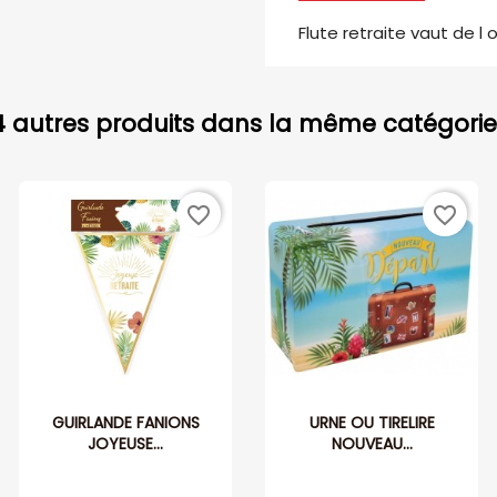
Flute retraite vaut de l o
4 autres produits dans la même catégorie 
favorite_border
favorite_border
GUIRLANDE FANIONS
URNE OU TIRELIRE
JOYEUSE...
NOUVEAU...