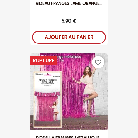
RIDEAU FRANGES LAME ORANGE...
5,90 €
AJOUTER AU PANIER
RUPTURE
favorite_border