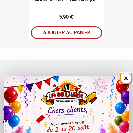
RIDEAU A FRANGES METALLIQUE...
5,90 €
AJOUTER AU PANIER
×
NOS PRODUITS

LÉGAL

+33 (0)4 50 40 81 00
contact@ladrolerie.fr
38 Rue de la Maladière