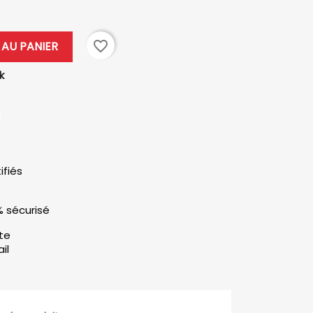
favorite_border
AU PANIER
k
ifiés
% sécurisé
ute
il