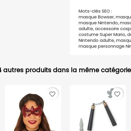
Mots-clés SEO :
masque Bowser, masque
masque Nintendo, masq
adulte, accessoire cosp
costume Super Mario, d
Nintendo adulte, masque
masque personnage Nin
4 autres produits dans la même catégorie 
favorite_border
favorite_border