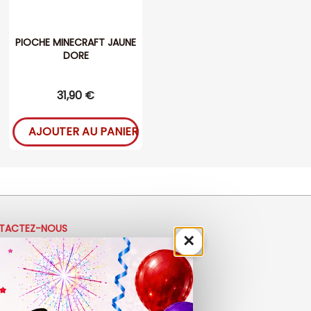
PIOCHE MINECRAFT JAUNE
DORE
31,90 €
AJOUTER AU PANIER
TACTEZ-NOUS
×
33 (0)4 50 40 81 00
ontact@ladrolerie.fr
8 Rue de la Maladière