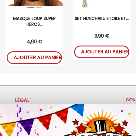
MASQUE LOUP SUPER
SET NUNCHAKU ETOILE ET...
HEROS...
3,90 €
4,90 €
AJOUTER AU PANIER
AJOUTER AU PANIER
LÉGAL
CON
+
Mentions légales
Politique de confidentialité
c
Conditions d'utilisation
3