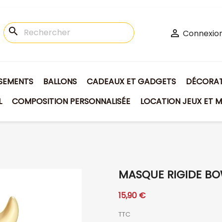
search

Connexio
ISEMENTS
BALLONS
CADEAUX ET GADGETS
DÉCORATI
L
COMPOSITION PERSONNALISÉE
LOCATION JEUX ET M
MASQUE RIGIDE BO
15,90 €
TTC