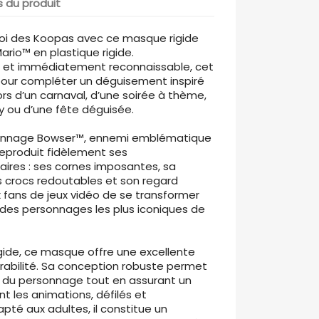
s du produit
roi des Koopas avec ce masque rigide
rio™ en plastique rigide.
lé et immédiatement reconnaissable, cet
pour compléter un déguisement inspiré
ors d’un carnaval, d’une soirée à thème,
 ou d’une fête déguisée.
rsonnage Bowser™, ennemi emblématique
eproduit fidèlement ses
aires : ses cornes imposantes, sa
s crocs redoutables et son regard
x fans de jeux vidéo de se transformer
 des personnages les plus iconiques de
igide, ce masque offre une excellente
rabilité. Sa conception robuste permet
s du personnage tout en assurant un
t les animations, défilés et
pté aux adultes, il constitue un