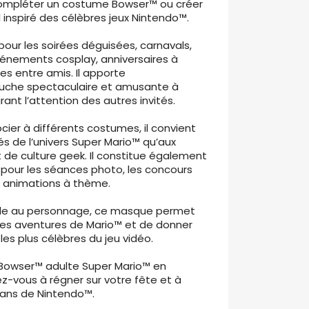
compléter un costume Bowser™ ou créer
 inspiré des célèbres jeux Nintendo™.
our les soirées déguisées, carnavals,
énements cosplay, anniversaires à
es entre amis. Il apporte
che spectaculaire et amusante à
rant l’attention des autres invités.
ocier à différents costumes, il convient
és de l’univers Super Mario™ qu’aux
de culture geek. Il constitue également
 pour les séances photo, les concours
 animations à thème.
èle au personnage, ce masque permet
des aventures de Mario™ et de donner
les plus célèbres du jeu vidéo.
Bowser™ adulte Super Mario™ en
ez-vous à régner sur votre fête et à
fans de Nintendo™.