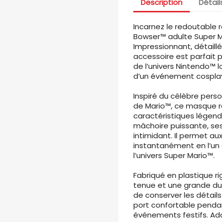
Description
Détail
Incarnez le redoutable 
Bowser™ adulte Super Ma
Impressionnant, détail
accessoire est parfait 
de l’univers Nintendo™ l
d’un événement cosplay
Inspiré du célèbre pe
de Mario™, ce masque r
caractéristiques légend
mâchoire puissante, se
intimidant. Il permet au
instantanément en l’un
l’univers Super Mario™.
Fabriqué en plastique r
tenue et une grande du
de conserver les détail
port confortable pendan
événements festifs. Ada