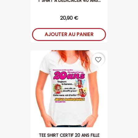
T SHIRT A DEDICACER 40 ANS...
20,90 €
AJOUTER AU PANIER
favorite_border
TEE SHIRT CERTIF 20 ANS FILLE