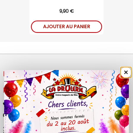
9,90 €
AJOUTER AU PANIER
×
NOS PRODUITS

LÉGAL

+33 (0)4 50 40 81 00
contact@ladrolerie.fr
38 Rue de la Maladière
Z.A de la maladiere 01210 Ornex