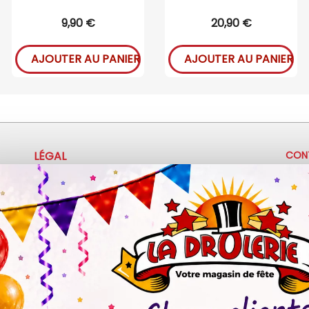
9,90 €
20,90 €
AJOUTER AU PANIER
AJOUTER AU PANIER
LÉGAL
CON
+
Mentions légales
Politique de confidentialité
c
Conditions d'utilisation
3
Z.A 
Ma
Sa :
© 2026 - La Drôlerie