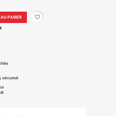
favorite_border
AU PANIER
k
ifiés
% sécurisé
ute
il