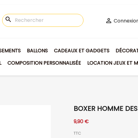
search

Connexio
ISEMENTS
BALLONS
CADEAUX ET GADGETS
DÉCORATI
L
COMPOSITION PERSONNALISÉE
LOCATION JEUX ET M
BOXER HOMME DES 
9,90 €
TTC