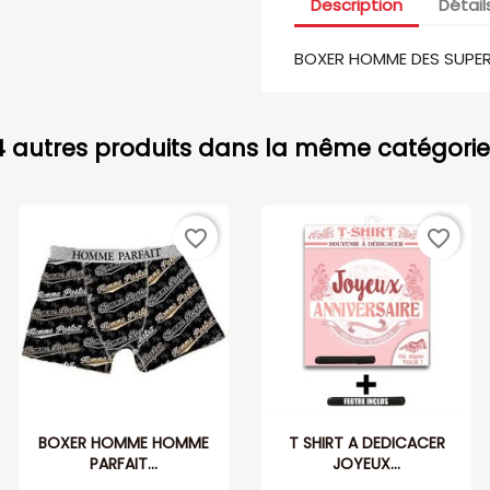
Description
Détail
BOXER HOMME DES SUPER 
4 autres produits dans la même catégorie 
favorite_border
favorite_border
BOXER HOMME HOMME
T SHIRT A DEDICACER
PARFAIT...
JOYEUX...