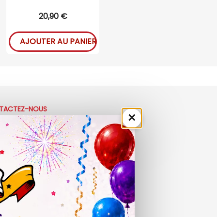
20,90 €
AJOUTER AU PANIER
TACTEZ-NOUS
×
33 (0)4 50 40 81 00
ontact@ladrolerie.fr
8 Rue de la Maladière
de la maladiere 01210 Ornex
-Ve : 9h30 - 12h30 | 14h30 - 19h00
 9h30 - 12h30 | 14h00 - 18h30