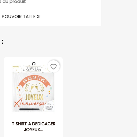
s du produit
POUVOIR TAILLE XL
:
favorite_border
T SHIRT A DEDICACER
JOYEUX...