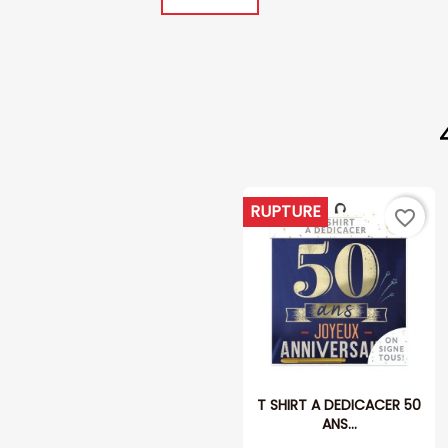
RUPTURE
favorite_border
T SHIRT A DEDICACER 50
ANS...