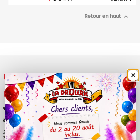
Retour en haut

×
NOS PRODUITS

LÉGAL

+33 (0)4 50 40 81 00
contact@ladrolerie.fr
38 Rue de la Maladière
Z.A de la maladiere 01210 Ornex