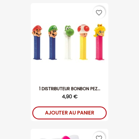
favorite_border
1 DISTRIBUTEUR BONBON PEZ...
4,90 €
AJOUTER AU PANIER
favorite_border