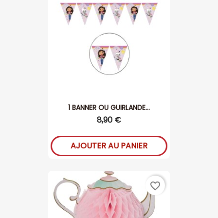
1 BANNER OU GUIRLANDE...
8,90 €
AJOUTER AU PANIER
favorite_border