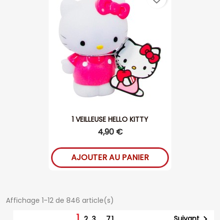
1 VEILLEUSE HELLO KITTY
4,90 €
AJOUTER AU PANIER
Affichage 1-12 de 846 article(s)
1

Suivant
2
3
…
71