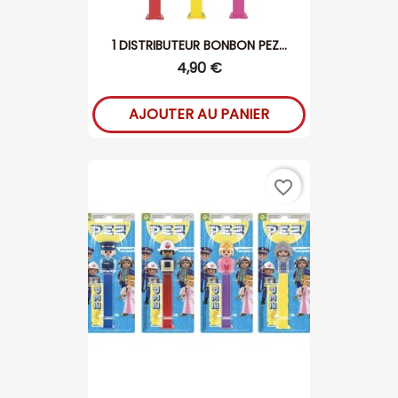
1 DISTRIBUTEUR BONBON PEZ...
4,90 €
AJOUTER AU PANIER
favorite_border