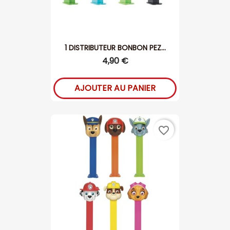
1 DISTRIBUTEUR BONBON PEZ...
4,90 €
AJOUTER AU PANIER
favorite_border