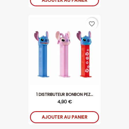
AJOUTER AU PANIER
favorite_border
1 DISTRIBUTEUR BONBON PEZ...
4,90 €
AJOUTER AU PANIER