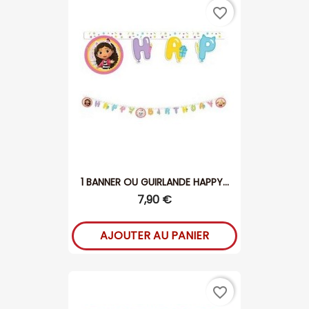
favorite_border
1 BANNER OU GUIRLANDE HAPPY...
7,90 €
AJOUTER AU PANIER
favorite_border