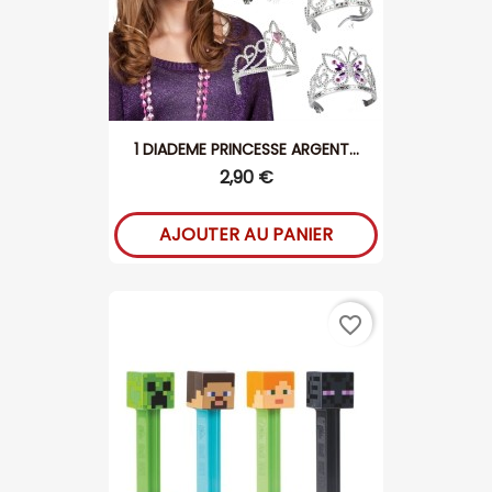
1 DIADEME PRINCESSE ARGENT...
2,90 €
AJOUTER AU PANIER
favorite_border