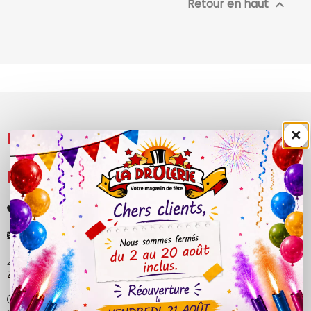
Retour en haut

×
NOS PRODUITS

LÉGAL

+33 (0)4 50 40 81 00
contact@ladrolerie.fr
38 Rue de la Maladière
Z.A de la maladiere 01210 Ornex
Ma-Ve : 9h30 - 12h30 | 14h30 - 19h00