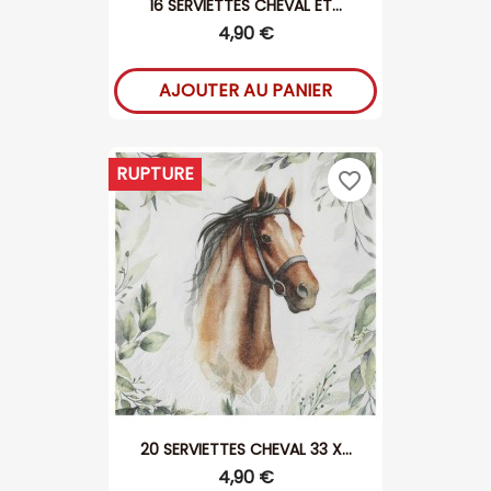
16 SERVIETTES CHEVAL ET...
4,90 €
AJOUTER AU PANIER
RUPTURE
favorite_border
20 SERVIETTES CHEVAL 33 X...
4,90 €