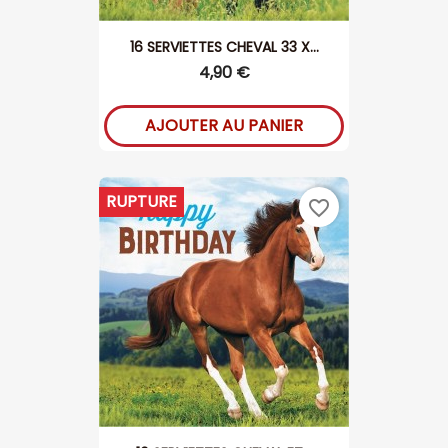
16 SERVIETTES CHEVAL 33 X...
4,90 €
AJOUTER AU PANIER
RUPTURE
favorite_border