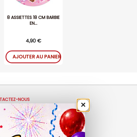
8 ASSIETTES 18 CM BARBIE
EN...
4,90 €
AJOUTER AU PANIER
TACTEZ-NOUS
×
33 (0)4 50 40 81 00
ontact@ladrolerie.fr
8 Rue de la Maladière