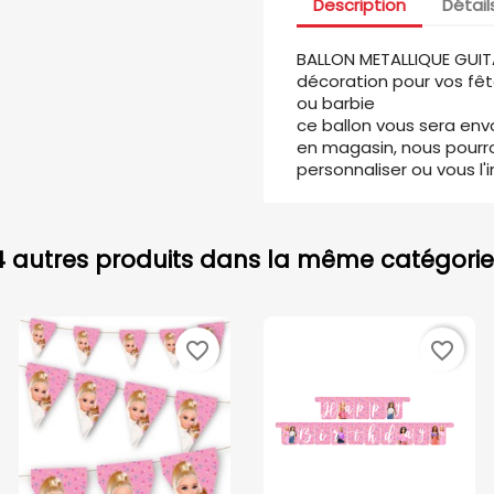
Description
Détail
BALLON METALLIQUE GUI
décoration pour vos fête
ou barbie
ce ballon vous sera en
en magasin, nous pourron
personnaliser ou vous l
4 autres produits dans la même catégorie 
favorite_border
favorite_border