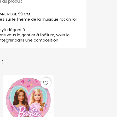
s du produit
TARE ROSE 99 CM
s sur le thème de la musique rock'n roll
voyé dégonflé
s vous le gonfler à l'hélium, vous le
'intégrer dans une composition
:
favorite_border