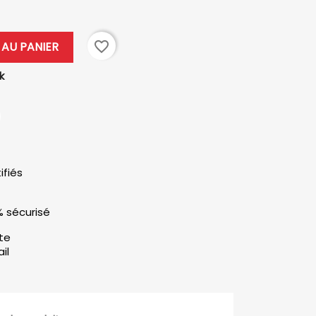
favorite_border
AU PANIER
k
ifiés
% sécurisé
ute
il