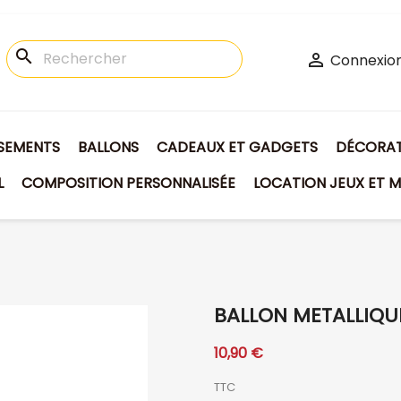
search

Connexio
ISEMENTS
BALLONS
CADEAUX ET GADGETS
DÉCORATI
L
COMPOSITION PERSONNALISÉE
LOCATION JEUX ET M
BALLON METALLIQU
10,90 €
TTC